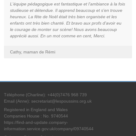
L'équipe pédagogique est fantastique et l'ambiance à la fois
studieuse et détendue. Il apprend beaucoup et s'en trouve
heureux. La fête de Noël était très bien organisée et les
enfants ont très bien chanté. Et bravo aux profs d'avoir eu
le courage de monter sur scène! Nous avons beaucoup
apprécié aussi. En un mot comme en cent, Merci.
Cathy, maman de Rémi
Téléphone (Charline): +44(0)7476 968 739
Email (Anne): secretariat@lespoussins.org.uk
Registered in England and Wales
Companies House : No. 9740544
https://find-and-update.company-
information.service.gov.uk/company/09740544