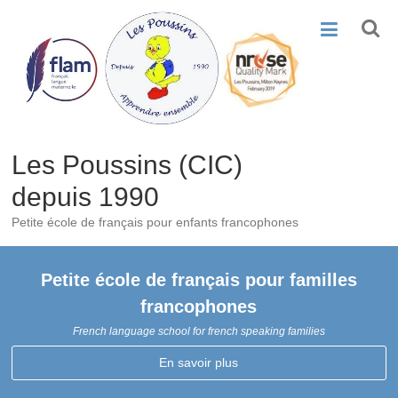
Skip
to
content
Les Poussins (CIC)
depuis 1990
Petite école de français pour enfants francophones
Petite école de français pour familles
francophones
French language school for french speaking families
En savoir plus