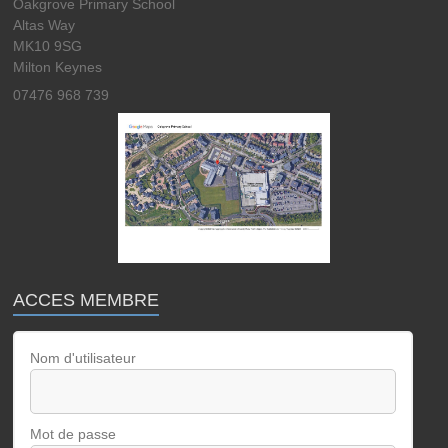
Oakgrove Primary School
Altas Way
MK10 9SG
Milton Keynes
07476 968 739
ACCES MEMBRE
Nom d'utilisateur
Mot de passe