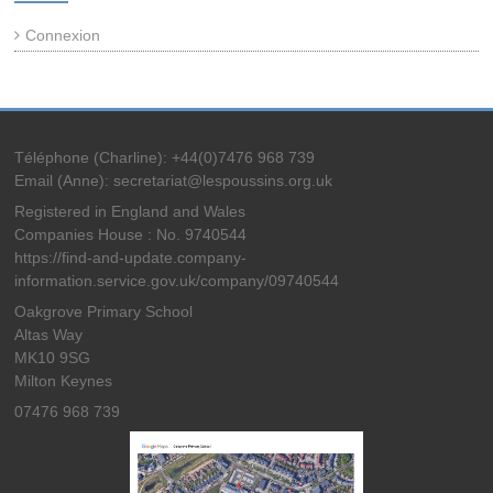
Connexion
Téléphone (Charline): +44(0)7476 968 739
Email (Anne): secretariat@lespoussins.org.uk
Registered in England and Wales
Companies House : No. 9740544
https://find-and-update.company-
information.service.gov.uk/company/09740544
Oakgrove Primary School
Altas Way
MK10 9SG
Milton Keynes
07476 968 739