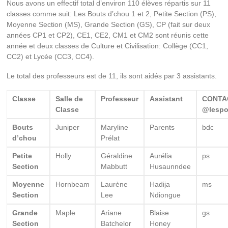
Nous avons un effectif total d’environ 110 élèves répartis sur 11
classes comme suit: Les Bouts d’chou 1 et 2, Petite Section (PS),
Moyenne Section (MS), Grande Section (GS), CP (fait sur deux
années CP1 et CP2), CE1, CE2, CM1 et CM2 sont réunis cette
année et deux classes de Culture et Civilisation: Collège (CC1,
CC2) et Lycée (CC3, CC4).
Le total des professeurs est de 11, ils sont aidés par 3 assistants.
Classe
Salle de
Professeur
Assistant
CONTA
Classe
@lespo
Bouts
Juniper
Maryline
Parents
bdc
d’chou
Prélat
Petite
Holly
Géraldine
Aurélia
ps
Section
Mabbutt
Husaunndee
Moyenne
Hornbeam
Laurène
Hadija
ms
Section
Lee
Ndiongue
Grande
Maple
Ariane
Blaise
gs
Section
Batchelor
Honey