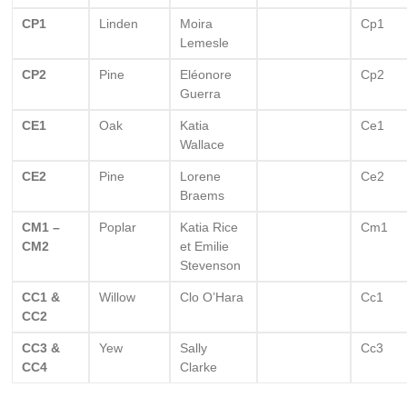
CP1
Linden
Moira
Cp1
Lemesle
CP2
Pine
Eléonore
Cp2
Guerra
CE1
Oak
Katia
Ce1
Wallace
CE2
Pine
Lorene
Ce2
Braems
CM1 –
Poplar
Katia Rice
Cm1
CM2
et Emilie
Stevenson
CC1 &
Willow
Clo O’Hara
Cc1
CC2
CC3 &
Yew
Sally
Cc3
CC4
Clarke