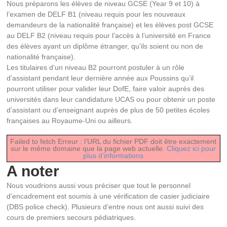
Nous préparons les élèves de niveau GCSE (Year 9 et 10) à
l’examen de DELF B1 (niveau requis pour les nouveaux
demandeurs de la nationalité française) et les élèves post GCSE
au DELF B2 (niveau requis pour l’accès à l’université en France
des élèves ayant un diplôme étranger, qu’ils soient ou non de
nationalité française).
Les titulaires d’un niveau B2 pourront postuler à un rôle
d’assistant pendant leur dernière année aux Poussins qu’il
pourront utiliser pour valider leur DofE, faire valoir auprès des
universités dans leur candidature UCAS ou pour obtenir un poste
d’assistant ou d’enseignant auprès de plus de 50 petites écoles
françaises au Royaume-Uni ou ailleurs.
Failed to fetch Erreur : l’URL du fichier PDF doit être exactement
sur le même domaine que la page web actuelle.
Cliquez ici pour
plus d’informations
A noter
Nous voudrions aussi vous préciser que tout le personnel
d’encadrement est soumis à une vérification de casier judiciaire
(DBS police check). Plusieurs d’entre nous ont aussi suivi des
cours de premiers secours pédiatriques.