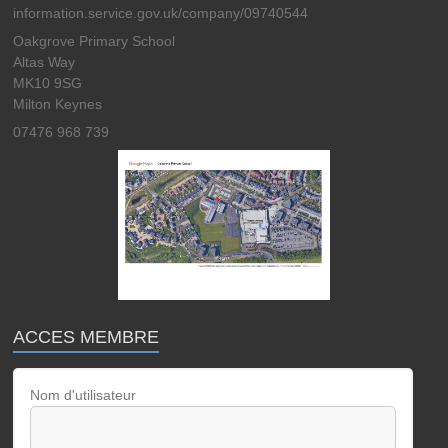
information.service.gov.uk/company/09740544
Oakgrove Primary School
Altas Way
MK10 9SG
Milton Keynes
07476 968 739
ACCES MEMBRE
Nom d'utilisateur