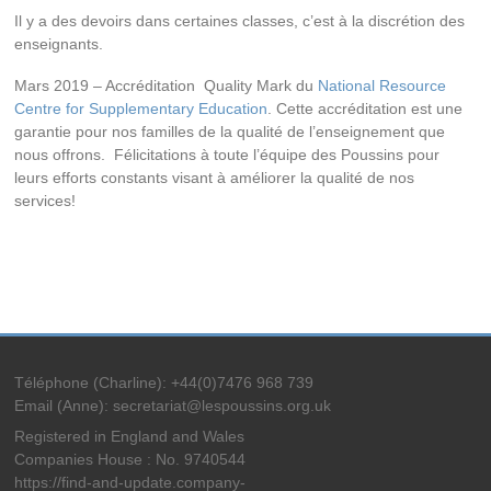
Il y a des devoirs dans certaines classes, c’est à la discrétion des
enseignants.
Mars 2019 – Accréditation Quality Mark du
National Resource
Centre for Supplementary Education
. Cette accréditation est une
garantie pour nos familles de la qualité de l’enseignement que
nous offrons. Félicitations à toute l’équipe des Poussins pour
leurs efforts constants visant à améliorer la qualité de nos
services!
Téléphone (Charline): +44(0)7476 968 739
Email (Anne): secretariat@lespoussins.org.uk
Registered in England and Wales
Companies House : No. 9740544
https://find-and-update.company-