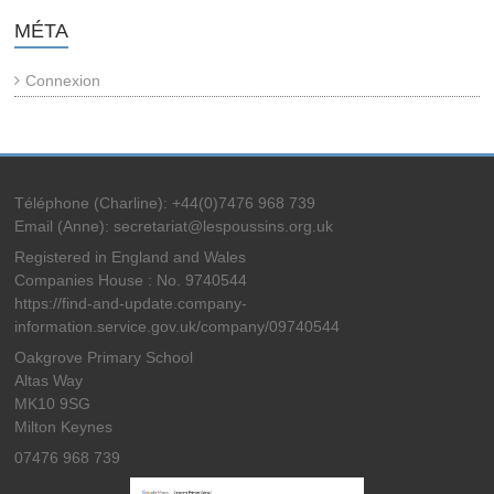
MÉTA
Connexion
Téléphone (Charline): +44(0)7476 968 739
Email (Anne): secretariat@lespoussins.org.uk
Registered in England and Wales
Companies House : No. 9740544
https://find-and-update.company-
information.service.gov.uk/company/09740544
Oakgrove Primary School
Altas Way
MK10 9SG
Milton Keynes
07476 968 739