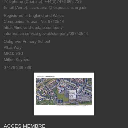
Téléphone (Charline): +44(0)7476 968 739
Email (Anne): secretariat@lespoussins.org.uk
Registered in England and Wales
Companies House : No. 9740544
https://find-and-update.company-
information.service.gov.uk/company/09740544
Oakgrove Primary School
Altas Way
MK10 9SG
Milton Keynes
07476 968 739
ACCES MEMBRE