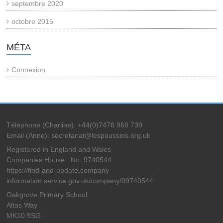
septembre 2020
octobre 2015
MÉTA
Connexion
Téléphone (Charline): +44(0)7476 968 739
Email (Anne): secretariat@lespoussins.org.uk
Registered in England and Wales
Companies House : No. 9740544
https://find-and-update.company-
information.service.gov.uk/company/09740544
Oakgrove Primary School
Altas Way
MK10 9SG