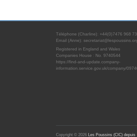
Téléphone (Charline): +44(0)7476 968 7
Email (Anne): secretariat@lespoussins.or
Registered in England and Wales
Companies House : No. 9740544
https://find-and-update.company-
information.service.gov.uk/company/097
Copyright © 2026
Les Poussins (CIC) depuis