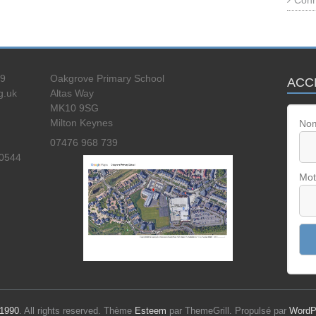
Conn
39
Oakgrove Primary School
ACC
g.uk
Altas Way
MK10 9SG
Milton Keynes
Nom
07476 968 739
40544
Mot
 1990
. All rights reserved. Thème
Esteem
par ThemeGrill. Propulsé par
WordP