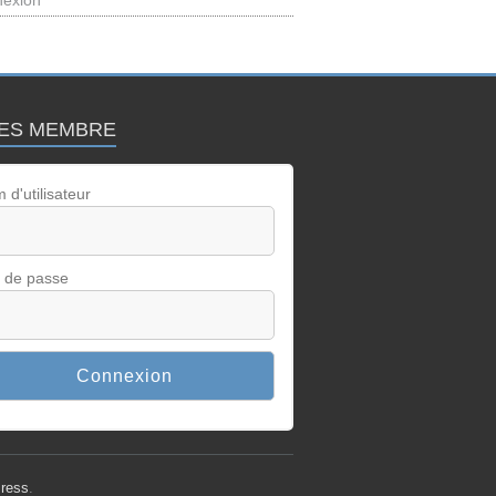
exion
ES MEMBRE
 d'utilisateur
 de passe
ress
.