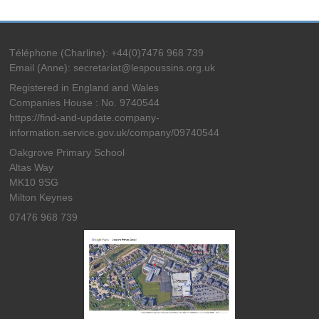
Téléphone (Charline): +44(0)7476 968 739
Email (Anne): secretariat@lespoussins.org.uk
Registered in England and Wales
Companies House : No. 9740544
https://find-and-update.company-
information.service.gov.uk/company/09740544
Oakgrove Primary School
Altas Way
MK10 9SG
Milton Keynes
07476 968 739