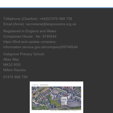
Téléphone (Charline): +44(0)7476 968 739
Email (Anne): secretariat@lespoussins.org.uk
Registered in England and Wales
Companies House : No. 9740544
https://find-and-update.company-
information.service.gov.uk/company/09740544
Oakgrove Primary School
Altas Way
MK10 9SG
Milton Keynes
07476 968 739