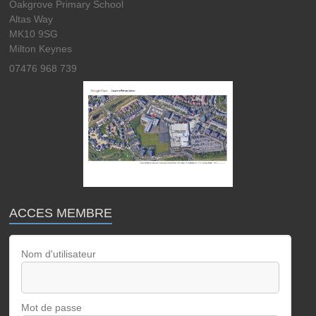
Oakgrove Primary School
Altas Way
MK10 9SG
Milton Keynes
07476 968 739
ACCES MEMBRE
Nom d'utilisateur
Mot de passe