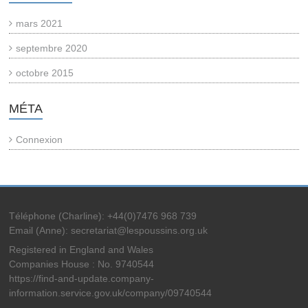
mars 2021
septembre 2020
octobre 2015
MÉTA
Connexion
Téléphone (Charline): +44(0)7476 968 739
Email (Anne): secretariat@lespoussins.org.uk
Registered in England and Wales
Companies House : No. 9740544
https://find-and-update.company-
information.service.gov.uk/company/09740544