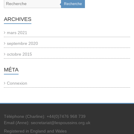
Recherche
ARCHIVES
mars 2021
septembre 2020
octobre 2015
MÉTA
Connexion
Téléphone (Charline): +44(0)7476 968 739
Email (Anne): secretariat@lespoussins.org.uk
Registered in England and Wales