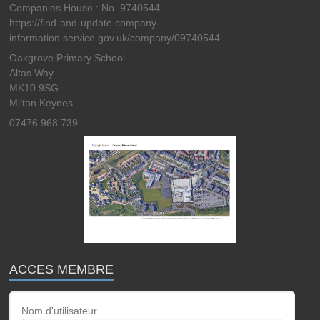
Companies House : No. 9740544
https://find-and-update.company-
information.service.gov.uk/company/09740544
Oakgrove Primary School
Altas Way
MK10 9SG
Milton Keynes
07476 968 739
ACCES MEMBRE
Nom d'utilisateur