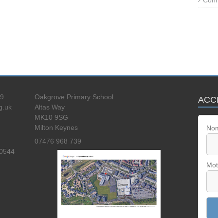
Conn
39
Oakgrove Primary School
ACC
g.uk
Altas Way
MK10 9SG
Milton Keynes
Nom
07476 968 739
40544
Mot