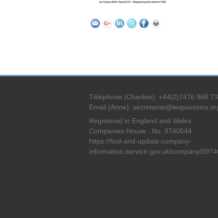
Téléphone (Charline): +44(0)7476 968 7
Email (Anne): secretariat@lespoussins.or
Registered in England and Wales
Companies House : No. 9740544
https://find-and-update.company-
information.service.gov.uk/company/097